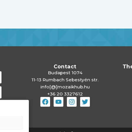
Contact
Th
Budapest 1074
11-13 Rumbach Sebestyén str.
info[@]mozaikhub.hu
+36 20 3327612