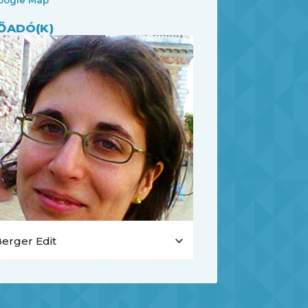
ŐADÓ(K)
erger Edit