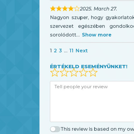
2025. March 27.
Nagyon szuper, hogy gyakorlatok
szervezet egészében gondolko
sorolódott
Show more
1
2
3
…
11
Next
ÉRTÉKELD ESEMÉNYÜNKET!
This review is based on my ow