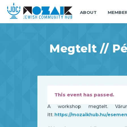
ABOUT
MEMBE
Megtelt // P
This event has passed.
A workshop megtelt. Várunk
itt:
https://mozaikhub.hu/eseme