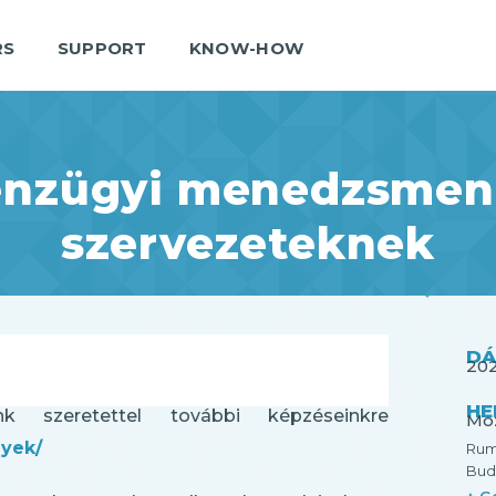
RS
SUPPORT
KNOW-HOW
énzügyi menedzsment
szervezeteknek
D
202
HE
 szeretettel további képzéseinkre
Mo
nyek/
Rum
Bud
+ G