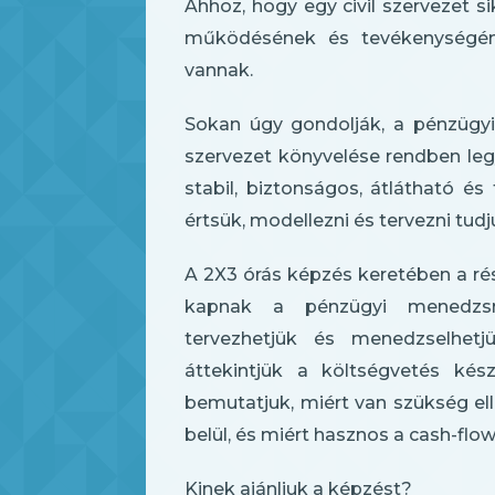
Ahhoz, hogy egy civil szervezet s
működésének és tevékenységének
vannak.
Sokan úgy gondolják, a pénzüg
szervezet könyvelése rendben leg
stabil, biztonságos, átlátható é
értsük, modellezni és tervezni tud
A 2X3 órás képzés keretében a rés
kapnak a pénzügyi menedzsm
tervezhetjük és menedzselhetj
áttekintjük a költségvetés kész
bemutatjuk, miért van szükség e
belül, és miért hasznos a cash-flow
Kinek ajánljuk a képzést?