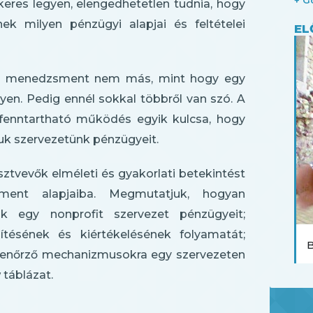
ikeres legyen, elengedhetetlen tudnia, hogy
 milyen pénzügyi alapjai és feltételei
EL
yi menedzsment nem más, mint hogy egy
yen. Pedig ennél sokkal többről van szó. A
s fenntartható működés egyik kulcsa, hogy
juk szervezetünk pénzügyeit.
ztvevők elméleti és gyakorlati betekintést
ent alapjaiba. Megmutatjuk, hogyan
ük egy nonprofit szervezet pénzügyeit;
ítésének és kiértékelésének folyamatát;
B
llenőrző mechanizmusokra egy szervezeten
 táblázat.