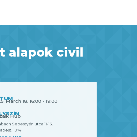
 alapok civil
ÁTUM
5. March 18.
16:00
-
19:00
LYSZÍN
zaik Hub
bach Sebestyén utca 11-13.
apest
,
1074
oogle Map