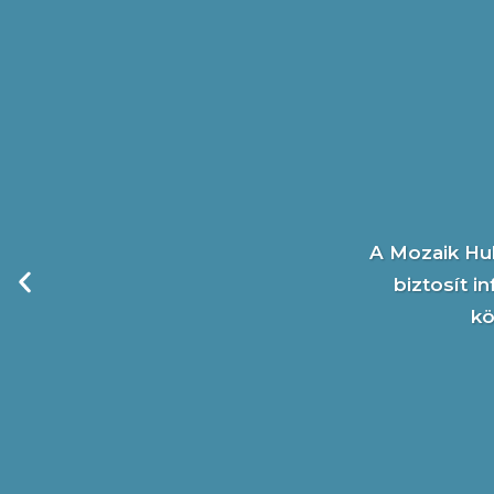
A Mozaik Hub
biztosít i
kö