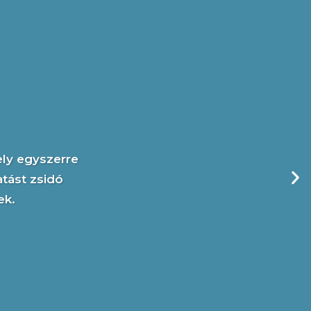
ely egyszerre
atást zsidó
ek.