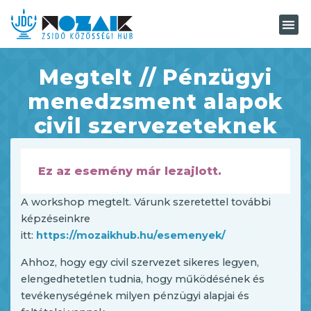
Megtelt // Pénzügyi
menedzsment alapok
civil szervezeteknek
Ez az esemény már lezajlott.
A workshop megtelt. Várunk szeretettel további
képzéseinkre
itt:
https://mozaikhub.hu/esemenyek/
Ahhoz, hogy egy civil szervezet sikeres legyen,
elengedhetetlen tudnia, hogy működésének és
tevékenységének milyen pénzügyi alapjai és