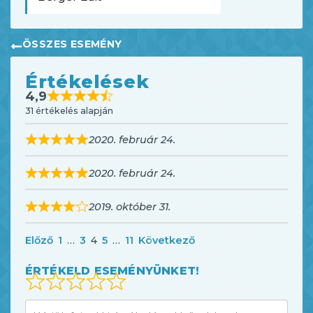
ÖSSZES ESEMÉNY
Értékelések
4,9
31 értékelés alapján
2020. február 24.
2020. február 24.
2019. október 31.
Előző
1
…
3
4
5
…
11
Következő
ÉRTÉKELD ESEMÉNYÜNKET!