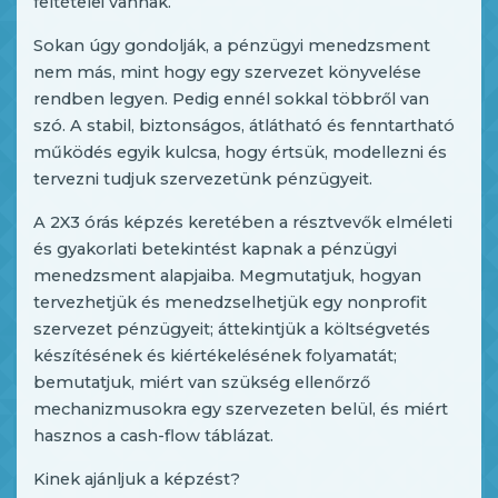
feltételei vannak.
Sokan úgy gondolják, a pénzügyi menedzsment
nem más, mint hogy egy szervezet könyvelése
rendben legyen. Pedig ennél sokkal többről van
szó. A stabil, biztonságos, átlátható és fenntartható
működés egyik kulcsa, hogy értsük, modellezni és
tervezni tudjuk szervezetünk pénzügyeit.
A 2X3 órás képzés keretében a résztvevők elméleti
és gyakorlati betekintést kapnak a pénzügyi
menedzsment alapjaiba. Megmutatjuk, hogyan
tervezhetjük és menedzselhetjük egy nonprofit
szervezet pénzügyeit; áttekintjük a költségvetés
készítésének és kiértékelésének folyamatát;
bemutatjuk, miért van szükség ellenőrző
mechanizmusokra egy szervezeten belül, és miért
hasznos a cash-flow táblázat.
Kinek ajánljuk a képzést?