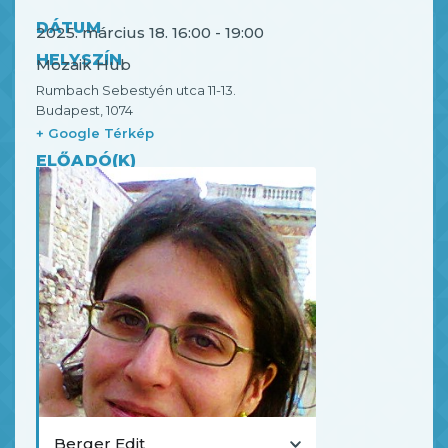
DÁTUM
2025. március 18.
16:00
-
19:00
HELYSZÍN
Mozaik Hub
Rumbach Sebestyén utca 11-13.
Budapest
,
1074
+ Google Térkép
ELŐADÓ(K)
Berger Edit